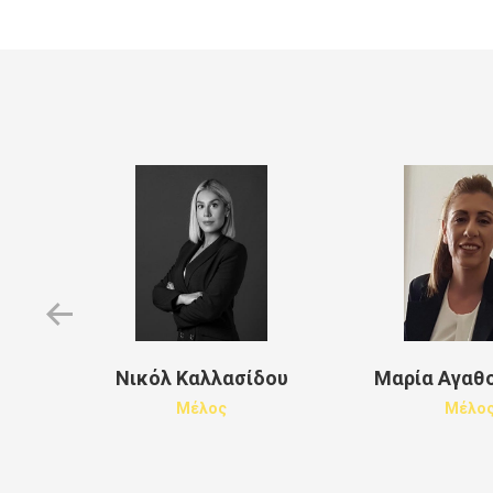
Μαρία Αγαθ
ρέου
Νικόλ Καλλασίδου
Μέλο
Μέλος