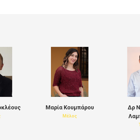
οκλέους
Μαρία Κουμπάρου
Δρ 
Λαμ
ς
Μέλος