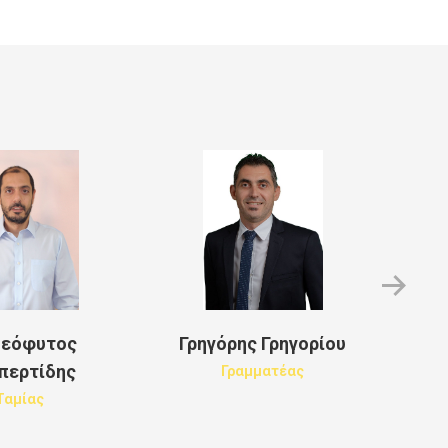
Νεόφυτος
Γρηγόρης Γρηγορίου
Χρ
περτίδης
Γραμματέας
Ταμίας