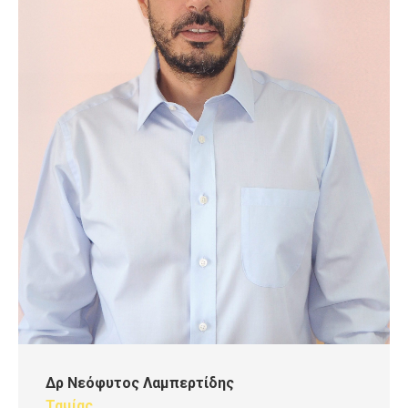
Δρ Νεόφυτος Λαμπερτίδης
Ταμίας