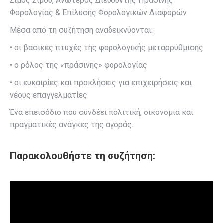
Σίμος Σίμου, Ανώτερος Διευθυντής Πράσινης
Φορολογίας & Επίλυσης Φορολογικών Διαφορών
Μέσα από τη συζήτηση αναδεικνύονται:
• οι βασικές πτυχές της φορολογικής μεταρρύθμισης
• ο ρόλος της «πράσινης» φορολογίας
• οι ευκαιρίες και προκλήσεις για επιχειρήσεις και
νέους επαγγελματίες
Ένα επεισόδιο που συνδέει πολιτική, οικονομία και
πραγματικές ανάγκες της αγοράς.
Παρακολουθήστε τη συζήτηση: