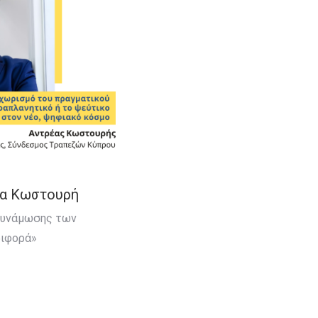
ρέα Κωστουρή
νδυνάμωσης των
ριφορά»